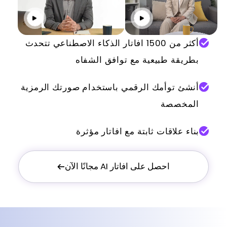
انقر للتشغيل
انقر للت
أكثر من 1500 افاتار الذكاء الاصطناعي تتحدث
بطريقة طبيعية مع توافق الشفاه
أنشئ توأمك الرقمي باستخدام صورتك الرمزية
المخصصة
بناء علاقات ثابتة مع افاتار مؤثرة
احصل على افاتار AI مجانًا الآن