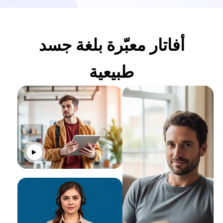
أفاتار معبّرة بلغة جسد
طبيعية
انقر للت