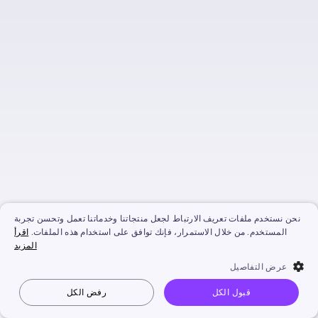
في دقائق
مجاني وسهل الاستخدام في أي
مكان
أكثر من 1500 افاتار الذكاء
الاصطناعي مجانية
أكثر من 1450 صوت الذكاء
الاصطناعي مجاني
أكثر من 3900 قالب فيديو
حصري
نتائج فيديو بمستوى استوديو
نحن نستخدم ملفات تعريف الارتباط لجعل منتجاتنا وخدماتنا تعمل وتحسن تجربة
المستخدم. من خلال الاستمرار، فإنك توافق على استخدام هذه الملفات.
اقرأ
المزيد
عرض التفاصيل
قبول الكل
رفض الكل
Vidnoz AI
جعل الصورة تتكلم
صورة إلى فيديو
نص إلى فيديو