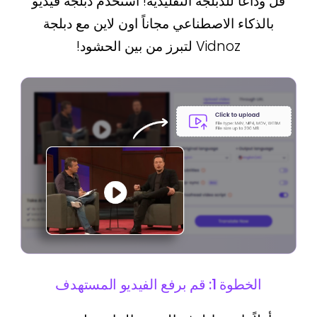
قل وداعًا للدبلجة التقليدية! استخدم دبلجة فيديو
بالذكاء الاصطناعي مجاناً اون لاين مع دبلجة
Vidnoz لتبرز من بين الحشود!
الخطوة 1: قم برفع الفيديو المستهدف