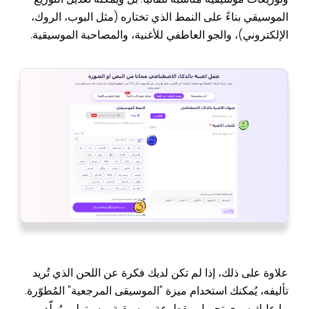
الموسيقي بناءً على النمط الذي تختاره (مثل البوب، الروك،
الإلكتروني)، والجو العاطفي للأغنية، والمصاحبة الموسيقية.
علاوة على ذلك، إذا لم تكن لديك فكرة عن اللحن الذي تُريد
تأليفه، يُمكنك استخدام ميزة "الموسيقى المرجعية" المُطوّرة.
ما عليك سوى تحميل مقطوعة موسيقية، وسيتولى مُولّد