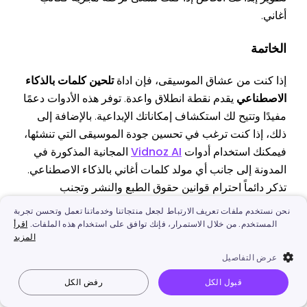
أغاني.
الخاتمة
إذا كنت من عشاق الموسيقى، فإن اداة
تلحين كلمات بالذكاء
الاصطناعي
يقدم نقطة انطلاق واعدة. توفر هذه الأدوات دعمًا
مفيدًا وتتيح لك استكشاف إمكاناتك الإبداعية. بالإضافة إلى
ذلك، إذا كنت ترغب في تحسين جودة الموسيقى التي تنشئها،
فيمكنك استخدام أدوات
Vidnoz AI
المجانية المذكورة في
المدونة إلى جانب أي مولد كلمات أغاني بالذكاء الاصطناعي.
تذكر دائماً احترام قوانين حقوق الطبع والنشر وتجنب
استخدام الموسيقى المحمية بحقوق الطبع والنشر لأغراض
نحن نستخدم ملفات تعريف الارتباط لجعل منتجاتنا وخدماتنا تعمل وتحسن تجربة
غير قانونية. كن مبدعاً واستمتع برحلة إنشاء الموسيقى.
المستخدم. من خلال الاستمرار، فإنك توافق على استخدام هذه الملفات.
اقرأ
المزيد
عرض التفاصيل
المزيد من Vidnoz
قبول الكل
رفض الكل
Vidnoz AI
جعل الصورة تتكلم
صورة إلى فيديو
نص إلى فيديو