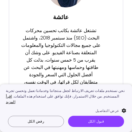
عائشة
تشتغل عائشة بكاتب تحسين محركات
البحث (SEO) منذ سبتمبر 2018، واشتمل
على جميع مجالات التكنولوجيا والمعلومات
المتعلقة بصناعة الفيديو. على وشك أن
يقرب من 5 خمس سنوات، بذلت كل
طاقتها وحماسها ومهنيتها في البحث عن
أفضل الحلول التي السعر والجودة
متطابقان لكل قرائها، في الوقت نفسه،
الإصرار على موقف موضوعي وأسلوب
نحن نستخدم ملفات تعريف الارتباط لجعل منتجاتنا وخدماتنا تعمل وتحسن تجربة
عملي في العمل.
المستخدم. من خلال الاستمرار، فإنك توافق على استخدام هذه الملفات.
اقرأ
المزيد
عرض التفاصيل
قبول الكل
رفض الكل
Vidnoz AI
جعل الصورة تتكلم
صورة إلى فيديو
نص إلى فيديو