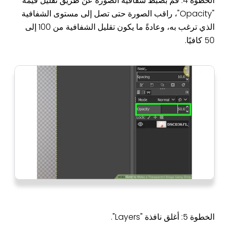
الخطوة 4: قم بضبط شفافية الصورة عن طريق تقليل قيمة
"Opacity"، راقب الصورة حتى تصل إلى مستوى الشفافية
الذي ترغب به، وعادةً ما يكون تقليل الشفافية من 100 إلى
50 كافيًا.
الخطوة 5: أغلق نافذة "Layers".