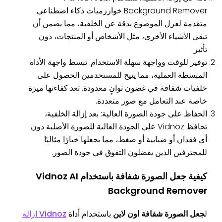
Background Remover خوارزميات ذكاء اصطناعي
متقدمة لعزل الموضوع بدقة عن الخلفية، مما يضمن أن
تبقى الأشياء الأخرى، مثل الأشخاص أو المنتجات، دون
تأثير.
توفير للوقت وواجهة سهلة الاستخدام: تبسط واجهة الأداة
المبسطة العملية، مما يتيح للمستخدمين الحصول على
خلفيات شفافة في غضون ثوانٍ معدودة. تعد كفاءتها ميزة
خاصة عند التعامل مع صور متعددة.
الحفاظ على جودة الصورة العالية: بعد إزالة الخلفية،
تحافظ Vidnoz على الجودة العالية للصورة الأصلية دون
أي فقدان أو ضبابية أو ضغط، مما يجعلها خيارًا مثاليًا
للمحترفين الذين يفضلون التفوق في جودة الصور.
كيفية
جعل الصورة شفافة
باستخدام Vidnoz AI
Background Remover
ل
جعل الصورة شفافة اون لاين
باستخدام أداة
Vidnoz ازالة