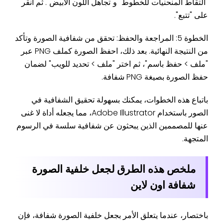
"التقاط المنحنيات للخطوط" و"تجاهل اللون الأبيض". ثم انقر
على "تتبع".
الخطوة 5: المراجعة والحفظ: تحقق من شفافية الصورة وتأكد
من النتيجة النهائية. بعد ذلك، احفظ الصورة كملف PNG عبر
"ملف > حفظ باسم"، ثم اختر "ملف > تحديد للويب" لضمان
حفظ الصورة بصيغة PNG شفافة.
باتباع هذه الخطوات، يمكنك بسهولة تحقيق الشفافية في
الصور باستخدام Adobe Illustrator، مما يجعله أداة لا غنى
عنها للمصممين الذين يبحثون عن شفافية سلسة في الرسوم
المتجهة.
ملخص هذه الطرق ل
جعل خلفية الصورة
شفافة اون لاين
باختصار، عندما يتعلق الأمر بجعل خلفية الصورة شفافة، فإن