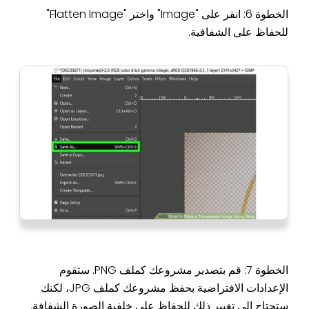
الخطوة 6: انقر على "Image" واختر "Flatten Image"
للحفاظ على الشفافية.
الخطوة 7: قم بتصدير مشروعك كملف PNG. ستقوم
الإعدادات الافتراضية بحفظ مشروعك كملف JPG، لكنك
ستحتاج إلى تغيير ذلك للحفاظ على خلفية الصورة الشفافة.