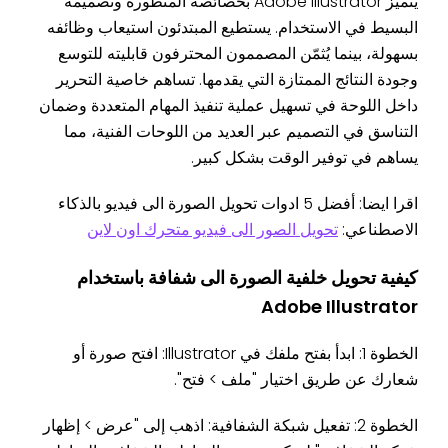
يتميز Adobe Illustrator بخصائصه المتطورة وتصميمه
البسيط في الاستخدام. يستطيع المبتدئون استيعاب وظائفه
بسهولة، بينما يُثمّن المصممون المحترفون قابليته للتوسع
وجودة النتائج الممتازة التي يقدمها. تساهم خاصية التحرير
داخل اللوحة في تسهيل عملية تنفيذ المهام المتعددة وضمان
التناسق في التصميم عبر العديد من اللوحات الفنية، مما
يساهم في توفير الوقت بشكل كبير.
اقرا ايضا: أفضل 5 ادوات تحويل الصورة الى فيديو بالذكاء
الاصطناعي:
تحويل الصور الى فيديو متحرك اون لاين
كيفية تحويل خلفية الصورة الى شفافة
باستخدام
Adobe Illustrator
الخطوة 1: ابدأ بفتح ملفك في Illustrator: افتح صورة أو
شعارك عن طريق اختيار "ملف > فتح".
الخطوة 2: تفعيل شبكة الشفافية: اذهب إلى "عرض > إظهار