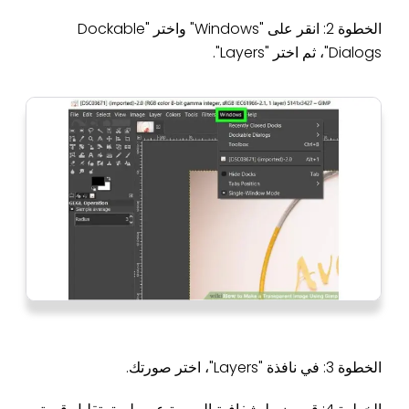
الخطوة 2: انقر على "Windows" واختر "Dockable
Dialogs"، ثم اختر "Layers".
الخطوة 3: في نافذة "Layers"، اختر صورتك.