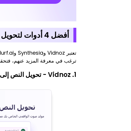
أفضل 4 أدوات لتحويل النص إلى صوت عربي اون لاين
تعتبر Vidnoz وSynthesia وMurf.ai وNarakeet الآن أفضل 4 أدوات
ترغب في معرفة المزيد عنهم، فتحقق
1. Vidnoz - تحويل النص إلى كلام باللغه العربية مجانا اون لاين