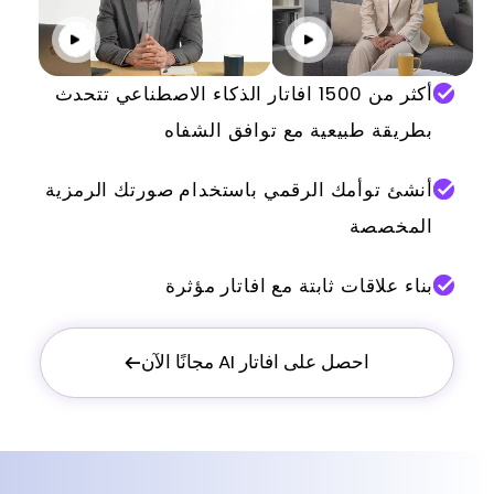
انقر للتشغيل
انقر للت
أكثر من 1500 افاتار الذكاء الاصطناعي تتحدث
بطريقة طبيعية مع توافق الشفاه
أنشئ توأمك الرقمي باستخدام صورتك الرمزية
المخصصة
بناء علاقات ثابتة مع افاتار مؤثرة
احصل على افاتار AI مجانًا الآن