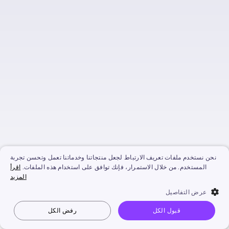
في دقائق
مجاني وسهل الاستخدام في أي
مكان
أكثر من 1500 افاتار الذكاء
الاصطناعي مجانية
أكثر من 1450 صوت الذكاء
الاصطناعي مجاني
أكثر من 3900 قالب فيديو
حصري
نتائج فيديو بمستوى استوديو
نحن نستخدم ملفات تعريف الارتباط لجعل منتجاتنا وخدماتنا تعمل وتحسن تجربة
المستخدم. من خلال الاستمرار، فإنك توافق على استخدام هذه الملفات.
اقرأ
المزيد
عرض التفاصيل
قبول الكل
رفض الكل
Vidnoz AI
جعل الصورة تتكلم
صورة إلى فيديو
نص إلى فيديو