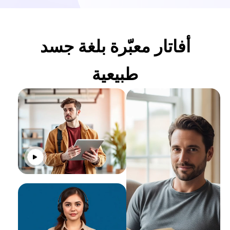
أفاتار معبّرة بلغة جسد
طبيعية
انقر للت