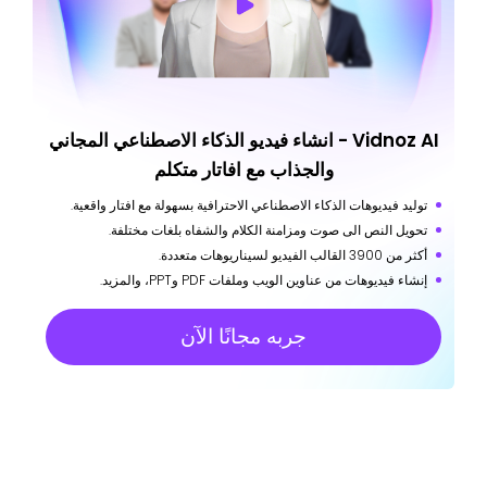
Vidnoz AI - انشاء فيديو الذكاء الاصطناعي المجاني
والجذاب مع افاتار متكلم
توليد فيديوهات الذكاء الاصطناعي الاحترافية بسهولة مع افتار واقعية.
تحويل النص الى صوت ومزامنة الكلام والشفاه بلغات مختلفة.
أكثر من 3900 القالب الفيديو لسيناريوهات متعددة.
إنشاء فيديوهات من عناوين الويب وملفات PDF وPPT، والمزيد.
جربه مجانًا الآن