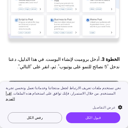
الخطوة 3.
أدخل برومبت لإنشاء البوست. في هذا الدليل، دعنا
ندخل "5 نصائح للنمو على يوتيوب". ثم، انقر على "التالي".
نحن نستخدم ملفات تعريف الارتباط لجعل منتجاتنا وخدماتنا تعمل وتحسن تجربة
المستخدم. من خلال الاستمرار، فإنك توافق على استخدام هذه الملفات.
اقرأ
المزيد
عرض التفاصيل
قبول الكل
رفض الكل
Vidnoz AI
جعل الصورة تتكلم
صورة إلى فيديو
نص إلى فيديو