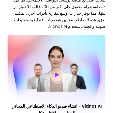
نشرها على أي منصة لوسائل التواصل الاجتماعي، بما في
ذلك انستقرام. تحتوي على أكثر من 200 قالب للاختيار من
بينها، مما يوفر خيارات أوسع مقارنةً بأدوات أخرى. يمكنك
تعزيز هذه المقاطع بتضمين شخصيات افتراضية وتعليقات
صوتية واقعية باستخدام Vidnoz AI.
Vidnoz AI - انشاء فيديو الذكاء الاصطناعي المجاني
والجذاب مع افاتار متكلم