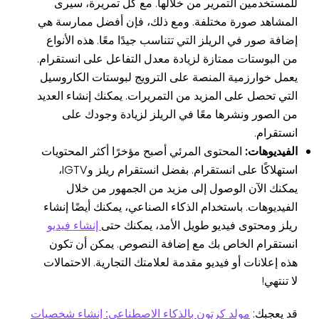
للمستخدمين التمرير من خلالها. مع كل تمريرة، سيرى
المشاهد صورة مختلفة. ومع ذلك، فإن أفضل ممارسة هي
إضافة صور في الريلز التي تتناسب جيدًا معًا. هذه الأنواع
من البوستات ممتازة لزيادة معدل التفاعل على انستقرام.
يعمل خوارزمية المنصة على الترويج لبوستات الكاروسيل
التي تحصل على المزيد من التمريرات. يمكنك إنشاء العديد
من الصور ونشرها معًا في الريلز لزيادة وجودك على
انستقرام.
الفيديوهات:
المحتوى المرئي أصبح مؤخرًا أكثر المحتويات
استهلاكًا على انستقرام. بفضل انستقرام ريلز وIGTV،
يمكنك الآن الوصول إلى مزيد من الجمهور من خلال
الفيديوهات. باستخدام الذكاء الصناعي، يمكنك أيضًا إنشاء
ريلز ومحتوى فيديو طويل الأمد، يمكنك حتى
إنشاء فيديو
انستقرام الخاص بك مع إضافة النصوص. يمكن أن تكون
هذه إعلانات أو فيديو مقدمة لعلامتك التجارية. الاحتمالات
لا تنتهي!
قد يعجبك:
مولد كرتون بالذكاء الاصطناعي: إنشاء شخصيات