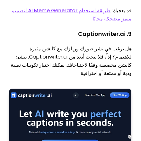
قد يعجبك:
طريقة استخدام AI Meme Generator لتصميم
ميمز مضحكة مجانًا
9. Captionwriter.ai
هل ترغب في نشر صورك وريلزك مع كابشن مثيرة
للاهتمام؟ إذاً، فلا تبحث أبعد من Captionwriter.ai. ينشئ
كابشن مخصصة وفقًا لاحتياجاتك. يمكنك اختيار تكوينات نصية
ودية أو ممتعة أو احترافية.