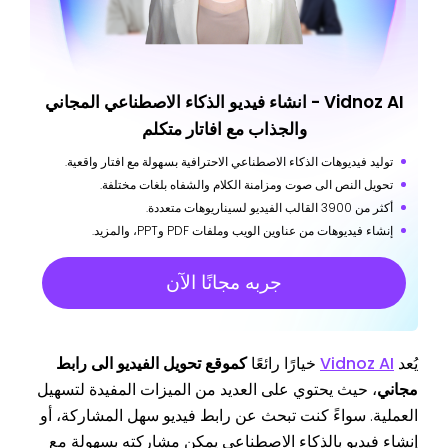
Vidnoz AI - انشاء فيديو الذكاء الاصطناعي المجاني
والجذاب مع افاتار متكلم
توليد فيديوهات الذكاء الاصطناعي الاحترافية بسهولة مع افتار واقعية.
تحويل النص الى صوت ومزامنة الكلام والشفاه بلغات مختلفة.
أكثر من 3900 القالب الفيديو لسيناريوهات متعددة.
إنشاء فيديوهات من عناوين الويب وملفات PDF وPPT، والمزيد.
جربه مجانًا الآن
يُعد
Vidnoz AI
خيارًا رائعًا
كموقع تحويل الفيديو الى رابط
مجاني
، حيث يحتوي على العديد من الميزات المفيدة لتسهيل
العملية. سواءً كنت تبحث عن رابط فيديو سهل المشاركة، أو
إنشاء فيديو بالذكاء الاصطناعي يمكن مشاركته بسهولة مع