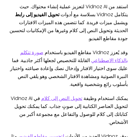
استفد من Vidnoz AI لتعزيز عملية إنشاء محتواك. حيث
يتكامل Vidnoz بسلاسة مع أدوات
تحويل الفيديو إلى رابط
ويشمل ميزات فريدة. كما تتضمن هذه الميزات الافتارات
الحديثة وتحويل النص إلى كلام وغيرها من الإمكانيات لتحسين
جودة مقاطع الفيديو.
وقد يُعزز Vidnoz مقاطع الفيديو باستخدام
صورة تتكلم
بالذكاء الاصطناعي
القابلة للتخصيص لجعلها أكثر جاذبية. فما
عليك سوى اختيار الافتار وإدخال نصك وإعادة صياغته واختيار
النبرة الصوتية ومشاهدة الافتار الشخصي وهو يلقي النص
بأسلوب رائع وشخصية واقعية.
يمكنك استخدام وظيفة
تحويل النص إلى كلام
في Vidnoz AI
لتحويل العناصر الكتابية إلى صوتٍ جذاب. كما يمكنك تحويل
كتاباتك إلى كلام للوصول والتفاعل مع مجموعة أكبر من
الأشخاص.
يوفر Vidnoz العديد من الأدوات
لتحسين مقاطع الفيديو
، مثل