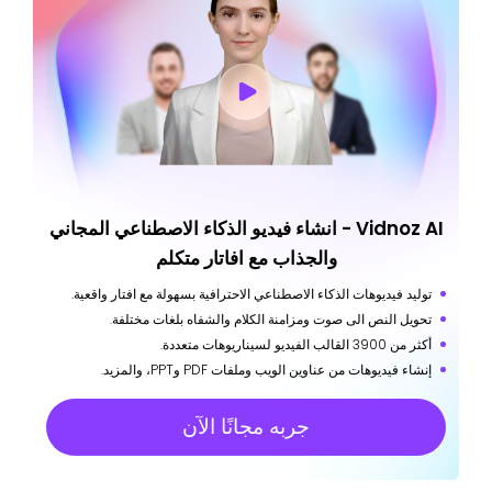
Vidnoz AI - انشاء فيديو الذكاء الاصطناعي المجاني
والجذاب مع افاتار متكلم
توليد فيديوهات الذكاء الاصطناعي الاحترافية بسهولة مع افتار واقعية.
تحويل النص الى صوت ومزامنة الكلام والشفاه بلغات مختلفة.
أكثر من 3900 القالب الفيديو لسيناريوهات متعددة.
إنشاء فيديوهات من عناوين الويب وملفات PDF وPPT، والمزيد.
جربه مجانًا الآن