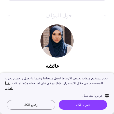
حول المؤلف
عائشة
تشتغل عائشة بكاتب تحسين محركات
نحن نستخدم ملفات تعريف الارتباط لجعل منتجاتنا وخدماتنا تعمل وتحسن تجربة
البحث (SEO) منذ سبتمبر 2018، واشتمل
المستخدم. من خلال الاستمرار، فإنك توافق على استخدام هذه الملفات.
اقرأ
المزيد
على جميع مجالات التكنولوجيا والمعلومات
عرض التفاصيل
المتعلقة بصناعة الفيديو. على وشك أن
يقرب من 5 خمس سنوات، بذلت كل
قبول الكل
رفض الكل
طاقتها وحماسها ومهنيتها في البحث عن
Vidnoz AI
جعل الصورة تتكلم
صورة إلى فيديو
نص إلى فيديو