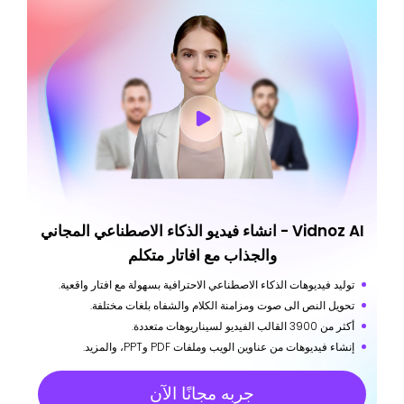
Vidnoz AI - انشاء فيديو الذكاء الاصطناعي المجاني
والجذاب مع افاتار متكلم
توليد فيديوهات الذكاء الاصطناعي الاحترافية بسهولة مع افتار واقعية.
تحويل النص الى صوت ومزامنة الكلام والشفاه بلغات مختلفة.
أكثر من 3900 القالب الفيديو لسيناريوهات متعددة.
إنشاء فيديوهات من عناوين الويب وملفات PDF وPPT، والمزيد.
جربه مجانًا الآن