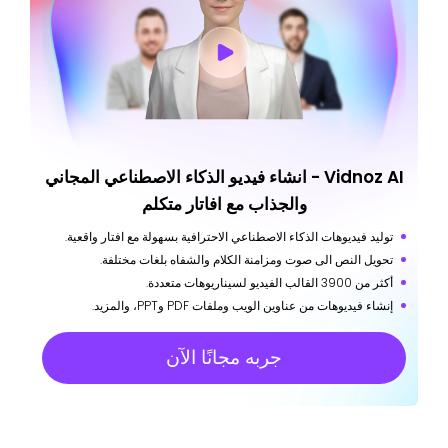
Vidnoz AI - انشاء فيديو الذكاء الاصطناعي المجاني
والجذاب مع افاتار متكلم
توليد فيديوهات الذكاء الاصطناعي الاحترافية بسهولة مع افتار واقعية.
تحويل النص الى صوت ومزامنة الكلام والشفاه بلغات مختلفة.
أكثر من 3900 القالب الفيديو لسيناريوهات متعددة.
إنشاء فيديوهات من عناوين الويب وملفات PDF وPPT، والمزيد.
جربه مجانًا الآن